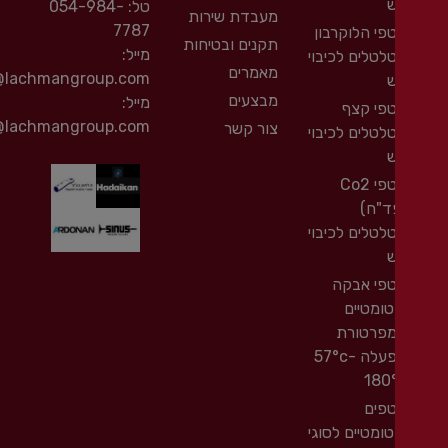
טל:
054-984-
מעבדת שירות
7787
פי הלוקרבון
תקנים ובטיחות
מייל:
לטלים לכיבוי
מאמרים
shelly@lachmangroup.com
מבצעים
מייל:
פי קצף
rani@lachmangroup.com
צור קשר
לטלים לכיבוי
מטפי Co2
ד"ח)
לטלים לכיבוי
פי אבקה
טומטיים
פרטורת
הפעלה 57°c-
180
פים
טומטיים לסוגי